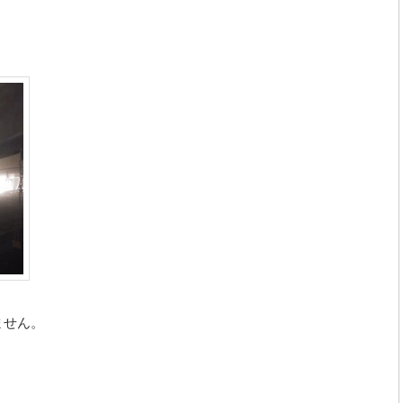
。
ません。